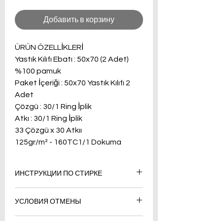
Добавить в корзину
ÜRÜN ÖZELLİKLERİ
Yastık Kılıfı Ebatı : 50x70 (2 Adet)
%100 pamuk
Paket İçeriği : 50x70 Yastık Kılıfı 2
Adet
Çözgü : 30/1 Ring İplik
Atkı : 30/1 Ring İplik
33 Çözgü x 30 Atkıı
125gr/m² - 160TC1/1 Dokuma
ИНСТРУКЦИИ ПО СТИРКЕ
Стирайте вручную или в
УСЛОВИЯ ОТМЕНЫ
стиральной машине в большом
количестве воды при температуре