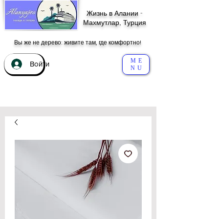
Жизнь в Алании -
Махмутлар, Турция
Вы же не дерево: живите там, где комфортно!
ME
Войти
NU