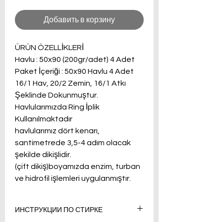
Добавить в корзину
ÜRÜN ÖZELLİKLERİ
Havlu : 50x90 (200gr/adet) 4 Adet
Paket İçeriği : 50x90 Havlu 4 Adet
16/1 Hav, 20/2 Zemin, 16/1 Atkı
Şeklinde Dokunmuştur.
Havlularımızda Ring İplik
Kullanılmaktadır
havlularımız dört kenarı,
santimetrede 3,5-4 adım olacak
şekilde dikişlidir.
(çift dikiş)boyamızda enzim, turban
ve hidrofil işlemleri uygulanmıştır.
ИНСТРУКЦИИ ПО СТИРКЕ