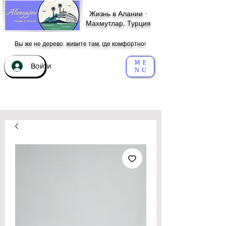
Жизнь в Алании -
Махмутлар, Турция
Вы же не дерево: живите там, где комфортно!
ME
Войти
NU