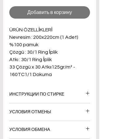
Добавить в корзину
ÜRÜN ÖZELLİKLERİ
Nevresim : 200x220cm (1 Adet)
%100 pamuk
Çözgü : 30/1 Ring İplik
Atkı : 30/1 Ring İplik
33 Çözgü x 30 Atkıı125gr/m² -
160TC1/1 Dokuma
ИНСТРУКЦИИ ПО СТИРКЕ
Стирайте вручную или в
УСЛОВИЯ ОТМЕНЫ
стиральной машине в большом
количестве воды при температуре
"
60 градусов.
УСЛОВИЯ ОБМЕНА
- Если товар не был принят в
Не держите его влажным и не