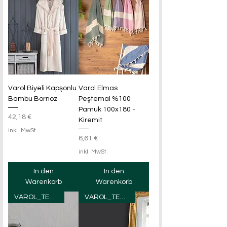
Varol Biyeli Kapşonlu
Varol Elmas
Bambu Bornoz
Peştemal %100
Pamuk 100x180 -
Preis
42,18 €
Kiremit
inkl. MwSt.
Preis
6,61 €
inkl. MwSt.
In den
In den
Warenkorb
Warenkorb
VAROL_TEXTILE
VAROL_TEXTILE