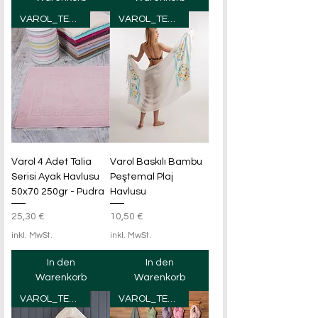
VAROL_TEXTILE
VAROL_TEXTILE
Varol 4 Adet Talia
Varol Baskılı Bambu
Serisi Ayak Havlusu
Peştemal Plaj
50x70 250gr - Pudra
Havlusu
Preis
Preis
25,30 €
10,50 €
inkl. MwSt.
inkl. MwSt.
In den
In den
Warenkorb
Warenkorb
VAROL_TEXTILE
VAROL_TEXTILE