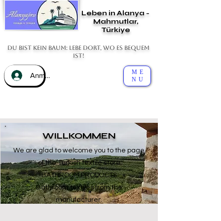
Leben in Alanya -
Mahmutlar,
Türkiye
Du bist kein Baum: Lebe dort, wo es bequem
ist!
ME
Anmelden
NU
WILLKOMMEN
We are glad to welcome you to the page
of the Turkish textile store
BATHROOM PRODUCTS
Bathroom textiles from the
manufacturer.