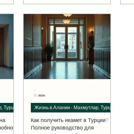
-
15 июн.
р, Турция
Жизнь в Алании - Махмутлар, Турция
на
Как получить икамет в Турции?
робное
Полное руководство для