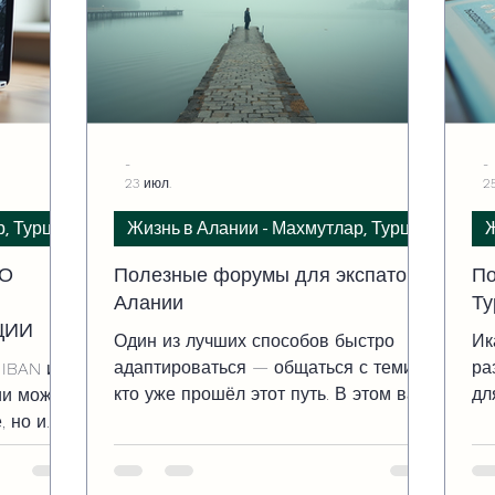
-
-
23 июл.
2
р, Турция
Жизнь в Алании - Махмутлар, Турция
Ж
ГО
Полезные форумы для экспатов в
По
Алании
Ту
ЦИИ
Один из лучших способов быстро
Ик
адаптироваться — общаться с теми,
ра
 IBAN или
кто уже прошёл этот путь. В этом вам
дл
ии может
помогут форумы для экспатов.
жи
, но и
по
ик