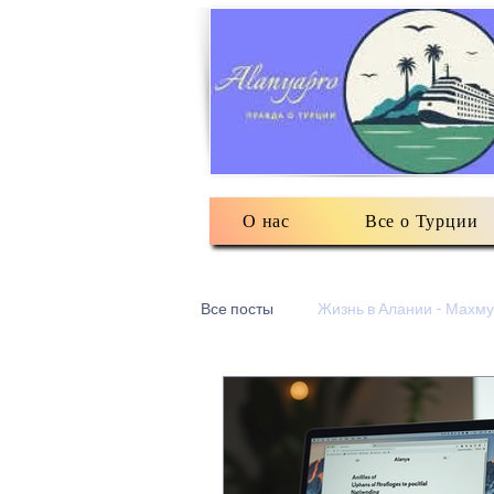
О нас
Все о Турции
Все посты
Жизнь в Алании - Махму
Турецкий текстиль
Разное: о
Есть мнение
3Д печать в Ма