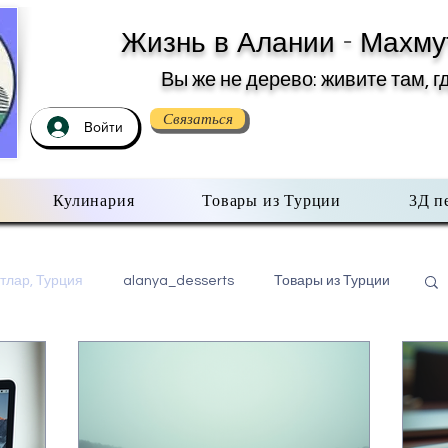
Жизнь в Алании - Махму
Вы же не дерево: живите там, г
Связаться
Войти
Кулинария
Товары из Турции
3Д п
тлар, Турция
alanya_desserts
Товары из Турции
бо всем помаленьку
Недвижимость в Турции
хмутлар