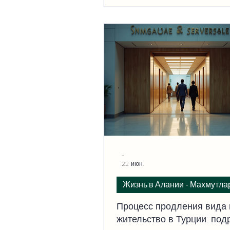
-
22 июн.
Жизнь в Алании - Махмутла
Процесс продления вида 
жительство в Турции: под