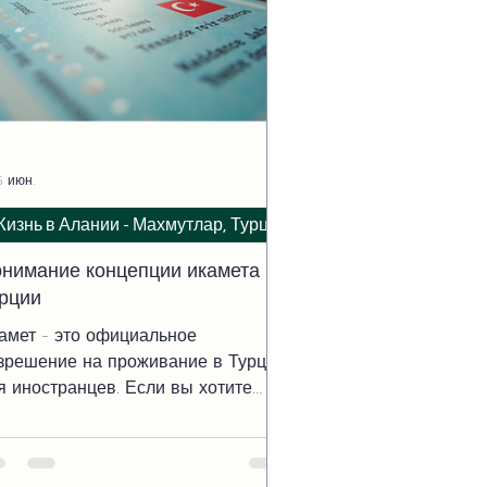
5 июн.
изнь в Алании - Махмутлар, Турция
нимание концепции икамета в
рции
амет - это официальное
зрешение на проживание в Турции
я иностранцев. Если вы хотите
ть здесь не просто туристом, а на
стоянной или долгосрочной основе,
амет - ваш главный документ.