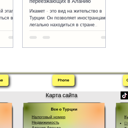
переезжающих в Аланию
й этап,
Икамет - это вид на жительство в
ться в
Турции. Он позволяет иностранцам
легально находиться в стране
нии или
длительное время, работать, учиться
и пользоваться многими
социальными услугами. Без икамета
вы можете находиться в Турции
только по туристической визе, которая
обычно действует 90 дней.
me
Phone
Карта сайта
Все о Турции
Налоговый номер
К
Недвижимость
D
Алания Аренда