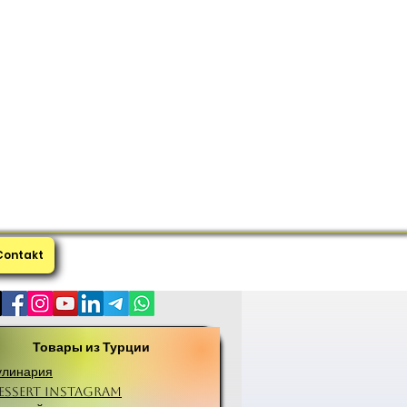
Contakt
Товары из Турции
улинария
essert Instagram