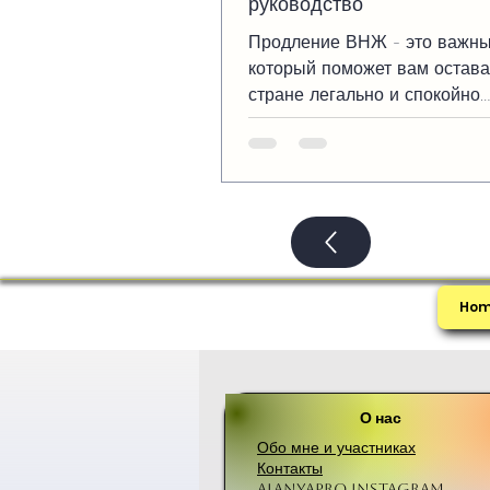
руководство
Продление ВНЖ - это важны
который поможет вам остава
стране легально и спокойно
наслаждаться жизнью в Ала
любом другом уголке Турции.
Поехали!
Ho
О нас
Обо мне и участниках
Контакты
Alanyapro Instagram