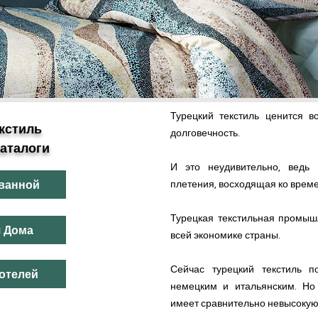
Товары из Турции
Турецкий текстиль ценится в
кстиль
долговечность.
аталоги
И это неудивительно, ведь 
 ванной
плетения, восходящая ко врем
Турецкая текстильная промыш
я Дома
всей экономике страны.
Сейчас турецкий текстиль п
 отелей
немецким и итальянским. Но 
имеет сравнительно невысокую