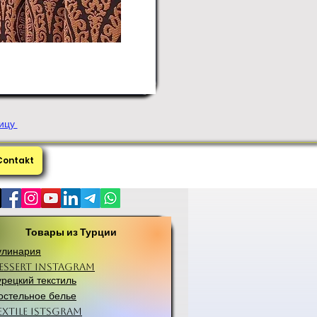
ницу
Contakt
Товары из Турции
улинария
essert Instagram
урецкий текстиль
остельное белье
extile Istsgram