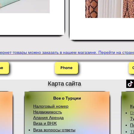
ернет-товары можно заказать в нашем магазине. Перейти на стра
me
Phone
Карта сайта
Все о Турции
Налоговый номер
К
Недвижимость
D
Алания Аренда
Т
Виза и ВНЖ
П
Виза вопросы-ответы
T