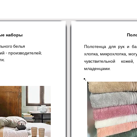
ые наборы
Пол
льного белья
Полотенца для рук и ба
ий - производителей;
хлопка, микрохлопка, мог
ги;
чувствительной коже
младенцами.