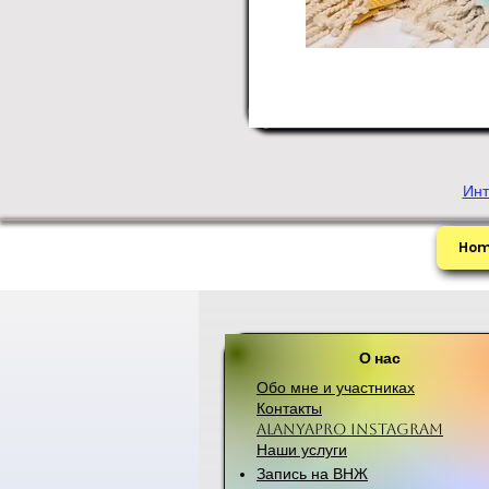
Инт
Ho
О нас
Обо мне и участниках
Контакты
Alanyapro Instagram
Наши услуги
Запись на ВНЖ