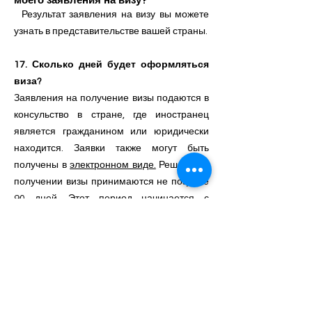
моего заявления на визу?
Результат заявления на визу вы можете
узнать в представительстве вашей страны.
17. Сколько дней будет оформляться
виза?
Заявления на получение визы подаются в
консульство в стране, где иностранец
является гражданином или юридически
находится. Заявки также могут быть
получены в
электронном виде.
Решение о
получении визы принимаются не позднее
90 дней. Этот период начинается с
момента подачи заявления.
18. Меня оштрафовали за нарушение
визового режима, могу ли я въехать в
Турцию?
Те, кто не согласен платить свои штрафы и