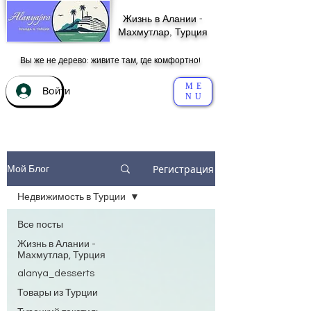
Жизнь в Алании -
Махмутлар, Турция
Вы же не дерево: живите там, где комфортно!
ME
Войти
NU
Регистрация
Мой Блог
Недвижимость в Турции
Все посты
Жизнь в Алании -
Махмутлар, Турция
alanya_desserts
Товары из Турции