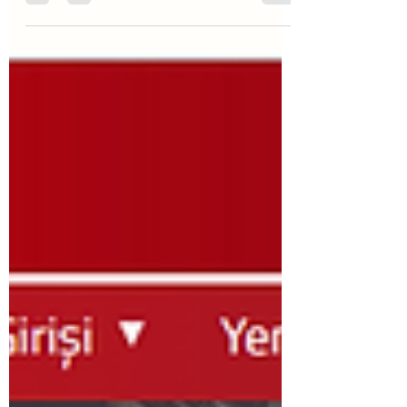
чтобы процесс прошёл гладко, без
лишних проблем и сюрпризов, правда?
В этой статье я расскажу, как
правильно выбрать риэлтора в Алании,
чтобы вы чувствовали себя уверенно и
спокойно на каждом этапе сделки.