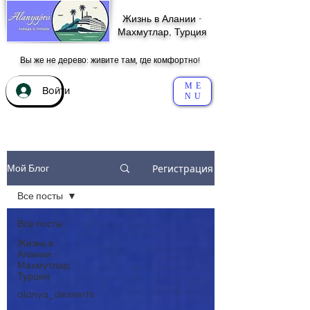
Жизнь в Алании -
Махмутлар, Турция
Вы же не дерево: живите там, где комфортно!
ME
Войти
NU
Регистрация
Мой Блог
Все посты
Все посты
Жизнь в
Алании -
Махмутлар,
Турция
alanya_desserts