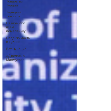
Товары из
Турции
Турецкий
текстиль
Разное: обо
всем
помаленьку
Недвижимость
в Турции
Есть мнение
3Д печать в
Махмутлар