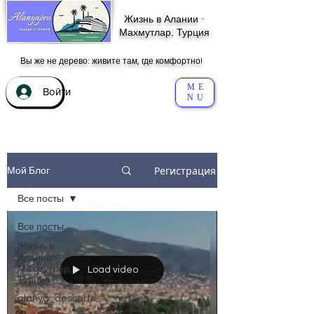
Жизнь в Алании -
Махмутлар, Турция
Вы же не дерево: живите там, где комфортно!
ME
Войти
NU
Регистрация
Мой Блог
Все посты
Все посты
Жизнь в
Алании -
Махмутлар,
Load video
Турция
alanya_desserts