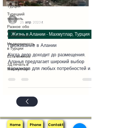
Товары из
Турции
Турецкий
-
текстиль
25 апр. 2023 г.
Разное: обо
всем
Жизнь в Алании - Махмутлар, Турция
помаленьку
Недвижимость
Проживание в Алании
в Турции
Когда дело доходит до размещения,
Есть мнение
Аланья предлагает широкий выбор
3Д печать в
вариантов для любых потребностей и
Махмутлар
предпочтений. У вас есть выбор
между...
Home
Phone
Contakt