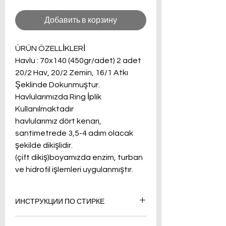
Добавить в корзину
ÜRÜN ÖZELLİKLERİ
Havlu : 70x140 (450gr/adet) 2 adet
20/2 Hav, 20/2 Zemin, 16/1 Atkı
Şeklinde Dokunmuştur.
Havlularımızda Ring İplik
Kullanılmaktadır
havlularımız dört kenarı,
santimetrede 3,5-4 adım olacak
şekilde dikişlidir.
(çift dikiş)boyamızda enzim, turban
ve hidrofil işlemleri uygulanmıştır.
ИНСТРУКЦИИ ПО СТИРКЕ
Стирайте вручную или в