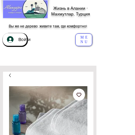
Жизнь в Алании -
Махмутлар, Турция
Вы же не дерево: живите там, где комфортно!
ME
Войти
NU