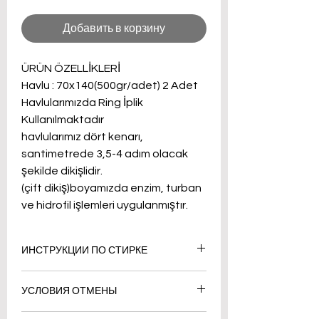
Добавить в корзину
ÜRÜN ÖZELLİKLERİ
Havlu : 70x140(500gr/adet) 2 Adet
Havlularımızda Ring İplik
Kullanılmaktadır
havlularımız dört kenarı,
santimetrede 3,5-4 adım olacak
şekilde dikişlidir.
(çift dikiş)boyamızda enzim, turban
ve hidrofil işlemleri uygulanmıştır.
ИНСТРУКЦИИ ПО СТИРКЕ
Стирайте вручную или в
УСЛОВИЯ ОТМЕНЫ
стиральной машине в большом
количестве воды при температуре