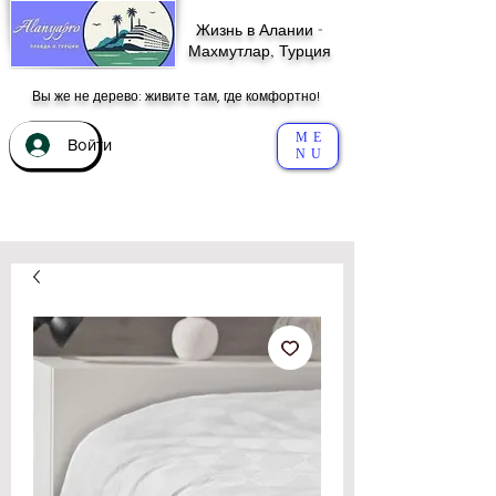
Жизнь в Алании -
Махмутлар, Турция
Вы же не дерево: живите там, где комфортно!
ME
Войти
NU