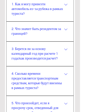
1. Как я могу привезти
автомобиль из-за рубежа в рамках
туриста?
В соответствии с Общим
2. Что значит быть резидентом за
коммюнике о таможне наземных
границей?
транспортных средств для
личного и коммерческого
Если лицо находится за пределами
использования, вы должны быть
3. Берется ли за основу
Турции более 185 дней в течение
календарный год при расчете 1
резидентом за границей, чтобы
года, оно считается резидентом за
года/как производится расчет?
временно ввозить транспортные
границей и можно провезти
средства из-за рубежа в рамках
транспортное средство в рамках
При расчете за 1 год расчет
туриста.
4. Сколько времени
туриста.
производится путем возврата на 1
предоставляется транспортным
год назад с даты прибытия
средствам, которые будут ввезены
человека в Турцию и рассмотрения
в рамках туриста?
ситуации за последние 1 год.
​Максимальный срок, в течение
(Например, если человек подал
5. Что произойдет, если я
которого человек может
заявление на въезд в Турцию
просрочу срок, отведенный для
находиться в Турции со своим
05.04.2022, проверяется, где он