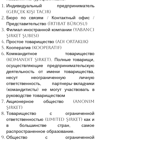
Индивидуальный предприниматель
(Gerçek Kişi Tacir)
Бюро по связям / Контактный офис /
Представительство (İrtibat Bürosu)
Филиал иностранной компании (Yabancı
Şirket Şubesi)
Простое товарищество (Adi Ortaklık)
Кооператив (Kooperatif)
Коммандитное товарищество
(Komandit Şirket). Полные товарищи,
осуществляющие предпринимательскую
деятельность от имени товарищества,
несут неограниченную личную
ответственность, партнеры-вкладчики
(командитисты) не могут участвовать в
руководстве товариществом
Акционерное общество (Anonim
Şirket)
Товарищество с ограниченной
ответственностью (Limited Şirket) как и
в большинстве стран, самое
распространенное образование.
Общество с ограниченной