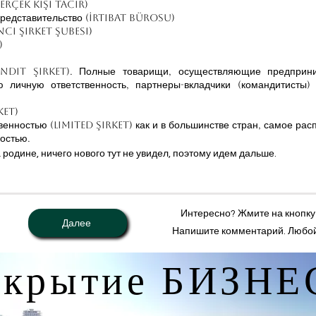
erçek Kişi Tacir)
Представительство (İrtibat Bürosu)
ncı Şirket Şubesi)
)
ndit Şirket). Полные товарищи, осуществляющие предприни
ю личную ответственность, партнеры-вкладчики (командитисты) 
ket)
венностью (Limited Şirket) как и в большинстве стран, самое ра
остью.
 родине, ничего нового тут не увидел, поэтому идем дальше.
Интересно? Жмите на кнопку "
Далее
Напишите комментарий. Любой
ткрытие БИЗНЕ