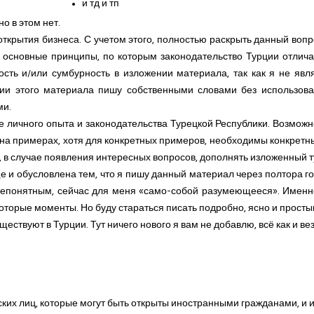
и тд и тп
о в этом нет.
открытия бизнеса. С учетом этого, полностью раскрыть данный вопро
 основные принципы, по которым законодательство Турции отлича
ость и/или сумбурность в изложении материала, так как я не яв
ии этого материала пишу собственными словами без использован
ми.
ове личного опыта и законодательства Турецкой Республики. Возможн
на примерах, хотя для конкретных примеров, необходимы конкретны
ь, в случае появления интересных вопросов, дополнять изложенный т
и обусловлена тем, что я пишу данный материал через полтора год
 непонятным, сейчас для меня «само-собой разумеющееся». Имен
которые моменты. Но буду стараться писать подробно, ясно и прост
ествуют в Турции. Тут ничего нового я вам не добавлю, всё как и вез
их лиц, которые могут быть открыты иностранными гражданами, и и