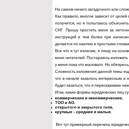
На самом ничего загадочного или сложн
Как правило, многое зависит от целей 
получится, но я попытаюсь объяснить
СНГ. Прошу простить меня за неточн
инструкций и тем более при написан
делается по наитию и простыми слова
Все что я тут излагаю, я пишу на осн
моих читателей. Постараюсь изложить 
у меня пока что маловато. Но обязуюс
Сложность изложения данной темы еще 
что в начале казалось интересным и
будет казаться, что я перескакиваю не
Итак, какие формы юридических лиц сущ
коммерческие и некоммерческие,
ТОО и АО,
открытого и закрытого типа,
крупные - средние и малые.
Вот тут примерный перечень юридическ