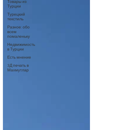
Товары из
Турции
Турецкий
текстиль
Разное: обо
всем
помаленьку
Недвижимость
в Турции
Есть мнение
3Д печать в
Махмутлар