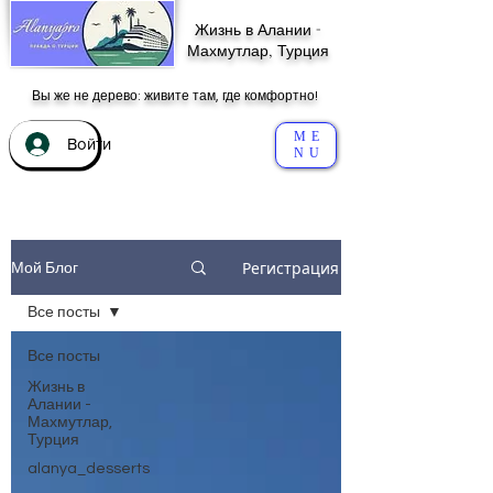
Жизнь в Алании -
Махмутлар, Турция
Вы же не дерево: живите там, где комфортно!
ME
Войти
NU
Регистрация
Мой Блог
Все посты
Все посты
Жизнь в
Алании -
Махмутлар,
Турция
alanya_desserts