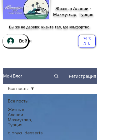
Жизнь в Алании -
Махмутлар, Турция
Вы же не дерево: живите там, где комфортно!
ME
Войти
NU
Регистрация
Мой Блог
Все посты
Все посты
Жизнь в
Алании -
Махмутлар,
Турция
alanya_desserts