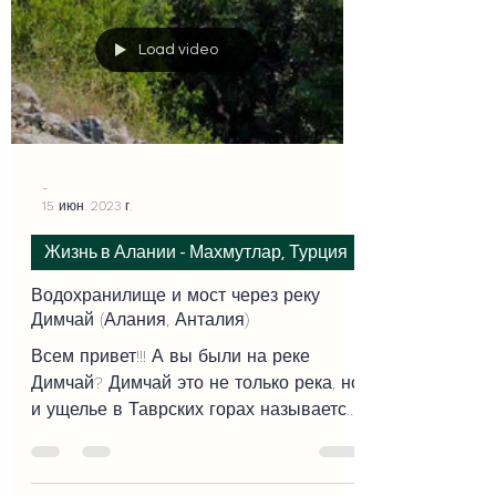
Load video
-
15 июн. 2023 г.
Жизнь в Алании - Махмутлар, Турция
Водохранилище и мост через реку
Димчай (Алания, Анталия)
Всем привет!!! А вы были на реке
Димчай? Димчай это не только река, но
и ущелье в Таврских горах называется
точно также. Наверно все кто...