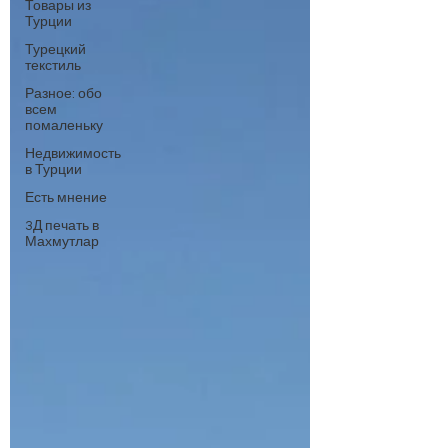
Товары из
Турции
Турецкий
текстиль
Разное: обо
всем
помаленьку
Недвижимость
в Турции
Есть мнение
3Д печать в
Махмутлар